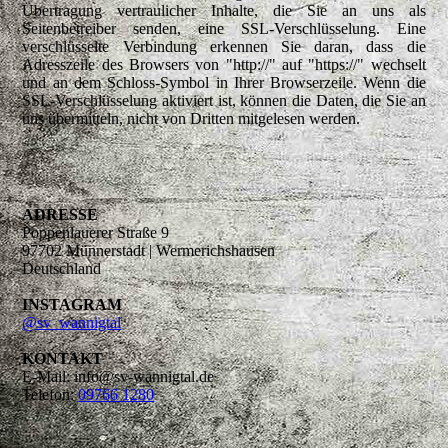
Übertragung vertraulicher Inhalte, die Sie an uns als
Seitenbetreiber senden, eine SSL-Verschlüsselung. Eine
verschlüsselte Verbindung erkennen Sie daran, dass die
Adresszeile des Browsers von "http://" auf "https://" wechselt
und an dem Schloss-Symbol in Ihrer Browserzeile. Wenn die
SSL-Verschlüsselung aktiviert ist, können die Daten, die Sie an
uns übermitteln, nicht von Dritten mitgelesen werden.
ADRESSE
Poppenlauerer Straße 9
97702 Münnerstadt | Wermerichshausen
Deutschland
INSTAGRAM
@sv_wannigtal
KONTAKT
E-Mail: info@sv-wannigtal.de
Telefon:
09766 1280