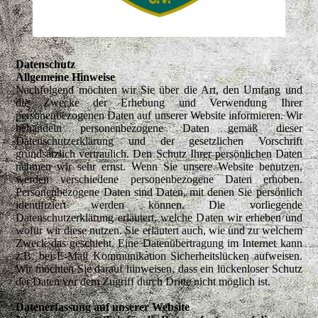
Datenschutz
Allgemeine Hinweise
Nachfolgend möchten wir Sie über die Art, den Umfang und
die Zwecke der Erhebung und Verwendung Ihrer
personenbezogenen Daten auf unserer Website informieren. Wir
behandeln personenbezogene Daten gemäß dieser
Datenschutzerklärung und der gesetzlichen Vorschrift
grundsätzlich vertraulich. Den Schutz Ihrer persönlichen Daten
nehmen wir sehr ernst. Wenn Sie unsere Website benutzen,
werden verschiedene personenbezogene Daten erhoben.
Personenbezogene Daten sind Daten, mit denen Sie persönlich
identifiziert werden können. Die vorliegende
Datenschutzerklärung erläutert, welche Daten wir erheben und
wofür wir diese nutzen. Sie erläutert auch, wie und zu welchem
Zweck das geschieht. Eine Datenübertragung im Internet kann
z.B. bei E-Mail Kommunikation Sicherheitslücken aufweisen.
Wir möchten Sie darauf hinweisen, dass ein lückenloser Schutz
der Daten vor dem Zugriff durch Dritte nicht möglich ist.
Datenerfassung auf unserer Website