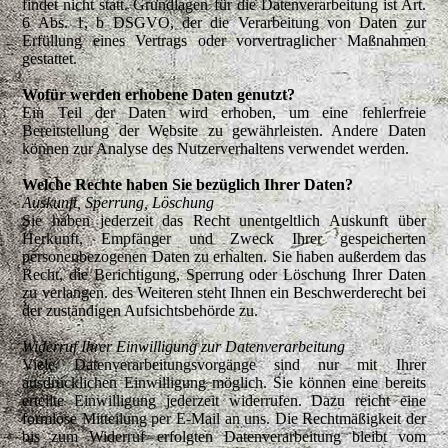
findet nicht statt. Grundlagen für die Datenverarbeitung ist Art.
6 Abs. 1, b DSGVO, der die Verarbeitung von Daten zur
Erfüllung eines Vertrags oder vorvertraglicher Maßnahmen
gestattet.
Wofür werden erhobene Daten genutzt?
Ein Teil der Daten wird erhoben, um eine fehlerfreie
Bereitstellung der Website zu gewährleisten. Andere Daten
können zur Analyse des Nutzerverhaltens verwendet werden.
Welche Rechte haben Sie bezüglich Ihrer Daten?
Auskunft, Sperrung, Löschung
Sie haben jederzeit das Recht unentgeltlich Auskunft über
Herkunft, Empfänger und Zweck Ihrer gespeicherten
personenbezogenen Daten zu erhalten. Sie haben außerdem das
Recht, die Berichtigung, Sperrung oder Löschung Ihrer Daten
zu verlangen. des Weiteren steht Ihnen ein Beschwerderecht bei
der zuständigen Aufsichtsbehörde zu.
Widerruf Ihrer Einwilligung zur Datenverarbeitung
Viele Datenverarbeitungsvorgänge sind nur mit Ihrer
ausdrücklichen Einwilligung möglich. Sie können eine bereits
erteilte Einwilligung jederzeit widerrufen. Dazu reicht eine
formlose Mitteilung per E-Mail an uns. Die Rechtmäßigkeit der
bis zum Widerruf erfolgten Datenverarbeitung bleibt vom