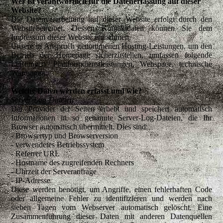
Wer ist verantwortlich für die Datenerfassung auf dieser
Website?
Die Datenverarbeitung auf dieser Website erfolgt durch den
Websitebetreiber. Dessen Kontaktdaten können Sie dem
Impressum dieser Website entnehmen.
Unsere in Anspruch genommenen Hosting-Leistungen, um den
Betrieb der Homepage sicherzustellen, umfassen folgende
Leistungen: Plattformdienstleistungen, Webspace, technische
Wartungen.
Welche Daten werden erfasst und wie?
Server-Log-Dateien
Der Provider der Seiten erhebt und speichert automatisch
Informationen in so genannte Server-Log-Dateien, die Ihr
Browser automatisch übermittelt. Dies sind:
-
Browsertyp und Browserversion
-
verwendetes Betriebssystem
-
Referrer URL
-
Hostname des zugreifenden Rechners
-
Uhrzeit der Serveranfrage
-
IP-Adresse
Diese werden benötigt, um Angriffe, einen fehlerhaften Code
oder allgemeine Fehler zu identifizieren und werden nach
sieben Tagen vom Webserver automatisch gelöscht. Eine
Zusammenführung dieser Daten mit anderen Datenquellen