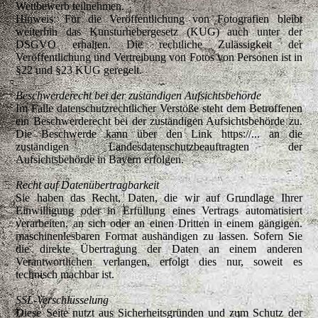
Wettbewerb teilnehmen.
Hinweis: Für die Veröffentlichung von Fotografien bleibt
weiterhin das Kunsturhebergesetz (KUG) auch unter der
DSGVO erhalten. Die rechtliche Zulässigkeit der
Veröffentlichung und Vertreibung von Fotos von Personen ist in
§22 und §23 KUG geregelt.
Beschwerderecht bei der zuständigen Aufsichtsbehörde
Im Falle datenschutzrechtlicher Verstöße steht dem Betroffenen
ein Beschwerderecht bei der zuständigen Aufsichtsbehörde zu.
Die Beschwerde kann über den Link https://... an die
zuständigen Landesdatenschutzbeauftragten der
Aufsichtsbehörde in Bayern erfolgen.
Recht auf Datenübertragbarkeit
Sie haben das Recht, Daten, die wir auf Grundlage Ihrer
Einwilligung oder in Erfüllung eines Vertrags automatisiert
verarbeiten, an sich oder an einen Dritten in einem gängigen.
maschinenlesbaren Format aushändigen zu lassen. Sofern Sie
die direkte Übertragung der Daten an einem anderen
Verantwortlichen verlangen, erfolgt dies nur, soweit es
technisch machbar ist.
SSL-Verschlüsselung
Diese Seite nutzt aus Sicherheitsgründen und zum Schutz der