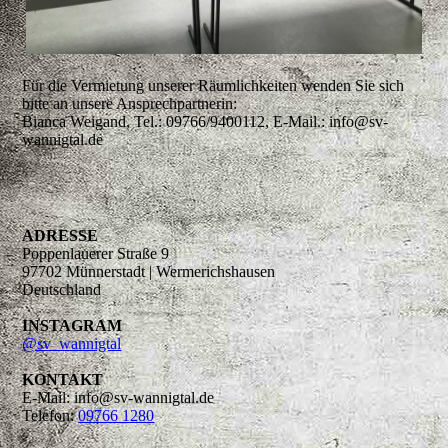
Für die Vermietung unserer Räumlichkeiten wenden Sie sich
bitte an unsere Ansprechpartnerin:
Bianca Weigand, Tel.: 09766/9400112, E-Mail.: info@sv-
wannigtal.de
ADRESSE
Poppenlauerer Straße 9
97702 Münnerstadt | Wermerichshausen
Deutschland
INSTAGRAM
@sv_wannigtal
KONTAKT
E-Mail: info@sv-wannigtal.de
Telefon:
09766 1280