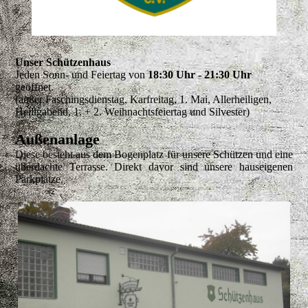
Unser Schützenhaus
Jeden Sonn- und Feiertag von
18:30 Uhr - 21:30 Uhr
geöffnet.
(außer Faschingsdienstag, Karfreitag, 1. Mai, Allerheiligen,
Heiligabend, 1. + 2. Weihnachtsfeiertag und Silvester)
Außenanlage
Diese besteht aus dem Bogenplatz für unsere Schützen und eine
überdachte Terrasse. Direkt davor sind unsere hauseigenen
Parkplätze.