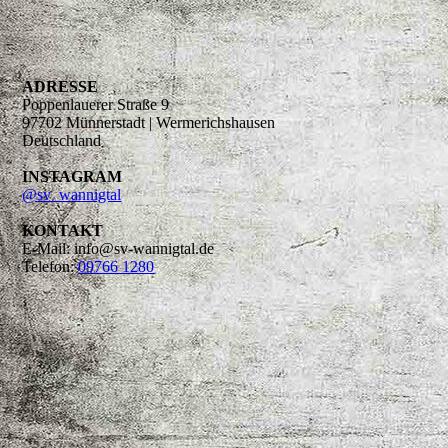
ADRESSE
Poppenlauerer Straße 9
97702 Münnerstadt | Wermerichshausen
Deutschland
INSTAGRAM
@sv_wannigtal
KONTAKT
E-Mail: info@sv-wannigtal.de
Telefon:
09766 1280