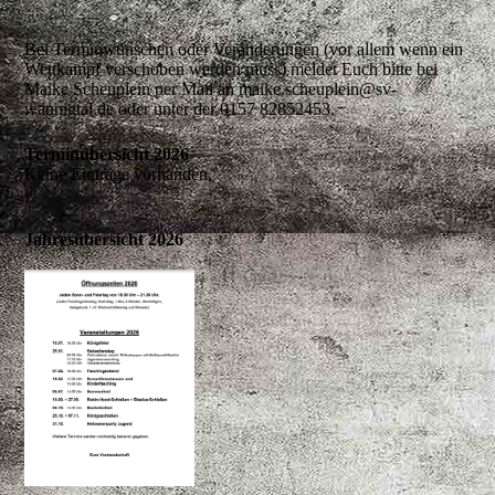
Bei Terminwünschen oder Veränderungen (vor allem wenn ein
Wettkampf verschoben werden muss) meldet Euch bitte bei
Maike Scheuplein per Mail an maike.scheuplein@sv-
wannigtal.de oder unter der 0157 82852453.
Terminübersicht 2026
Keine Einträge vorhanden.
Jahresübersicht 2026